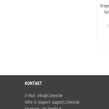
Dräge
Ox
z
KONTAKT
E-Mail:
info@c2med.de
Hilfe & Support:
support.c2med.de
@c2medical