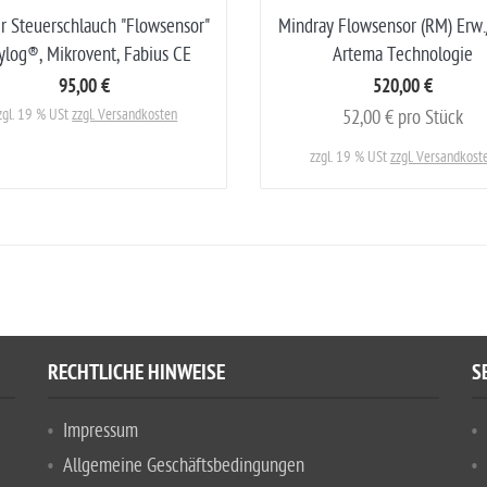
r Steuerschlauch "Flowsensor"
Mindray Flowsensor (RM) Erw.
ylog®, Mikrovent, Fabius CE
Artema Technologie
95,00 €
520,00 €
zgl. 19 % USt
zzgl. Versandkosten
52,00 € pro Stück
zzgl. 19 % USt
zzgl. Versandkost
RECHTLICHE HINWEISE
S
Impressum
Allgemeine Geschäftsbedingungen