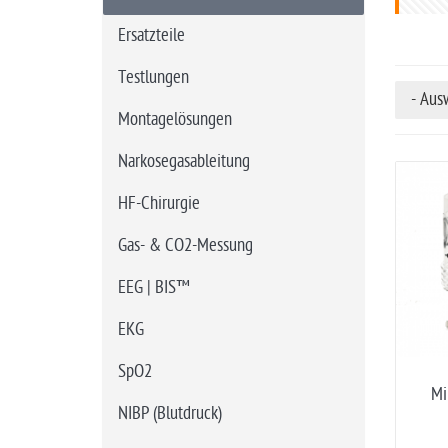
t
s
Ersatzteile
e
Testlungen
i
- Aus
t
Montagelösungen
e
Narkosegasableitung
HF-Chirurgie
Gas- & CO2-Messung
EEG | BIS™
EKG
SpO2
Mi
NIBP (Blutdruck)