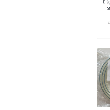
Dräg
S
z