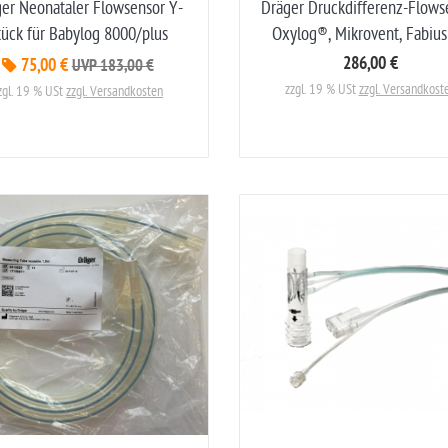
er Neonataler Flowsensor Y-
Dräger Druckdifferenz-Flows
tück für Babylog 8000/plus
Oxylog®, Mikrovent, Fabius
286,00 €
75,00 €
UVP 183,00 €
zzgl. 19 % USt
zzgl. Versandkost
zgl. 19 % USt
zzgl. Versandkosten