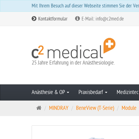
Mit Ihrem Besuch auf dieser Webseite stimmen Sie der Ver
Kontaktformular
E-Mail: info@c2med.de
25 Jahre Erfahrung in der Anästhesiologie.
Anästhesie & OP
Praxisbedarf
Medizintec
S
MINDRAY
BeneView (T-Serie)
Module
t
a
r