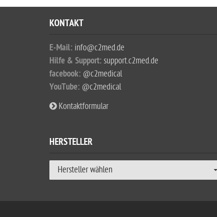
KONTAKT
E-Mail:
info@c2med.de
Hilfe & Support:
support.c2med.de
facebook:
@c2medical
YouTube:
@c2medical
Kontaktformular
HERSTELLER
Hersteller wählen