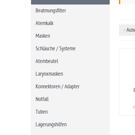
t
s
Beatmungsfilter
e
Atemkalk
i
- Aus
t
Masken
e
Schläuche / Systeme
Atembeutel
Larynxmasken
Konnektoren / Adapter
Notfall
z
Tuben
Lagerungshilfen