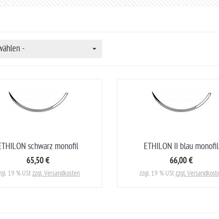
wählen -
ETHILON schwarz monofil
ETHILON II blau monofil
65,50 €
66,00 €
zgl. 19 % USt
zzgl. Versandkosten
zzgl. 19 % USt
zzgl. Versandkost