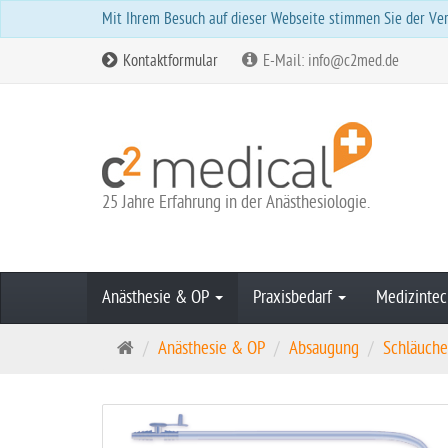
Mit Ihrem Besuch auf dieser Webseite stimmen Sie der Ver
Kontaktformular
E-Mail: info@c2med.de
25 Jahre Erfahrung in der Anästhesiologie.
Anästhesie & OP
Praxisbedarf
Medizintec
S
Anästhesie & OP
Absaugung
Schläuche
t
a
r