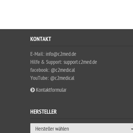
KONTAKT
E-Mail:
info@c2med.de
Hilfe & Support:
support.c2med.de
facebook:
@c2medical
YouTube:
@c2medical
Kontaktformular
HERSTELLER
Hersteller wählen