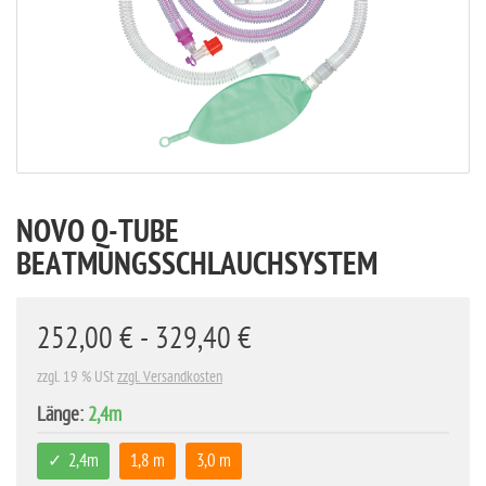
NOVO Q-TUBE
BEATMUNGSSCHLAUCHSYSTEM
252,00 € - 329,40 €
zzgl. 19 % USt
zzgl. Versandkosten
Länge:
2,4m
2,4m
1,8 m
3,0 m