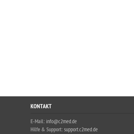
KONTAKT
E-Mail:
info@c2med.de
Hilfe & Support:
support.c2med.de