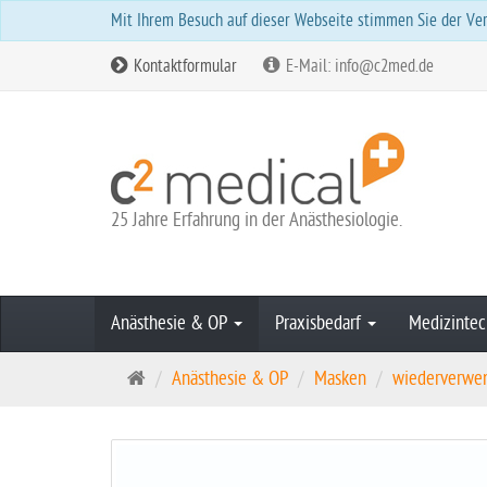
Mit Ihrem Besuch auf dieser Webseite stimmen Sie der Ver
Kontaktformular
E-Mail: info@c2med.de
25 Jahre Erfahrung in der Anästhesiologie.
Anästhesie & OP
Praxisbedarf
Medizintec
S
Anästhesie & OP
Masken
wiederverwe
t
a
r