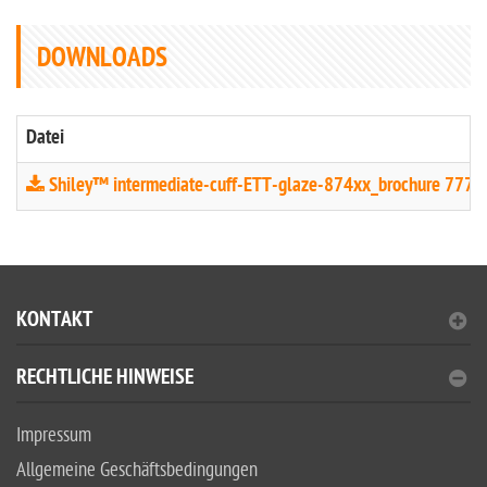
DOWNLOADS
Datei
Shiley™ intermediate-cuff-ETT-glaze-874xx_brochure 7773
KONTAKT
RECHTLICHE HINWEISE
Impressum
Allgemeine Geschäftsbedingungen