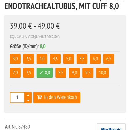
ENDOTRACHEALTUBUS, MIT CUFF 8,0
39,00 € - 49,00 €
zzgl. 19 % USt
zzgl. Versandkosten
Größe (ID/mm):
8,0
3,0
3,5
4,0
4,5
5,0
5,5
6,0
6,5
7,0
7,5
8,0
8,5
9,0
9,5
10,0
In den Warenkorb
Art.Nr.
87480