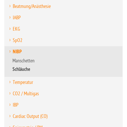
Beatmung/Anästhesie
IABP
EKG
SpO2
NIBP
Manschetten
Schläuche
Temperatur
CO2 / Multigas
IBP
Cardiac Output (CO)