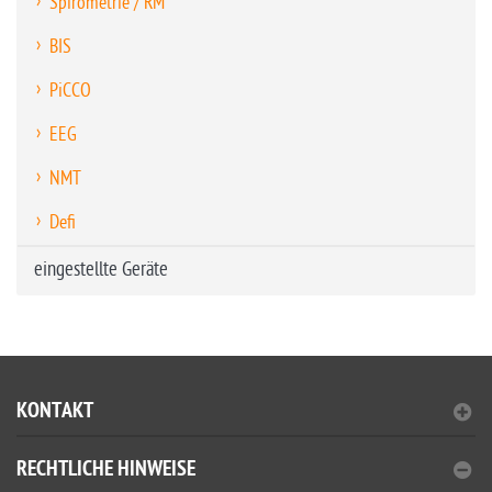
Spirometrie / RM
BIS
PiCCO
EEG
NMT
Defi
eingestellte Geräte
KONTAKT
RECHTLICHE HINWEISE